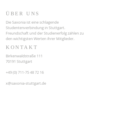
ÜBER UNS
Die Saxonia ist eine schlagende
Studentenverbindung in Stuttgart.
Freundschaft und der Studienerfolg zählen zu
den wichtigsten Werten ihrer Mitglieder.
KONTAKT
Birkenwaldstraße 111
70191 Stuttgart
+49 (0) 711-75 48 72 16
x@saxonia-stuttgart.de
Impressum
Datenschutz
AGB
© 2025 Erstellt mit
Wix.com